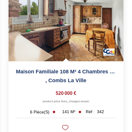
Maison Familiale 108 M² 4 Chambres Jardin Plein Sud Garage...
,
Combs La Ville
520 000 €
product.price.fees_charges.teaser
141
M²
Réf :
342
6
Pièce(s)