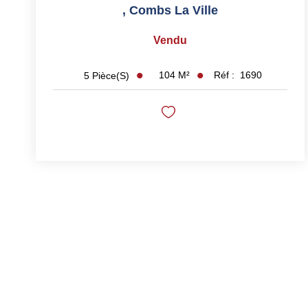
,
Combs La Ville
Vendu
104
M²
Réf :
1690
5
Pièce(s)