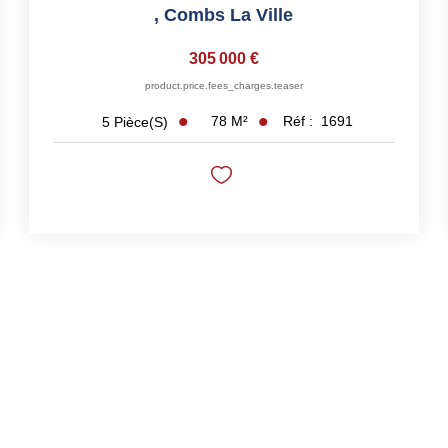
,
Combs La Ville
305 000 €
product.price.fees_charges.teaser
78
M²
Réf :
1691
5
Pièce(s)