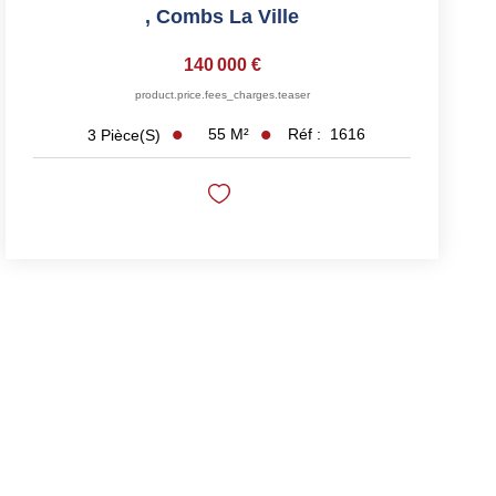
,
Combs La Ville
140 000 €
product.price.fees_charges.teaser
55
M²
Réf :
1616
3
Pièce(s)