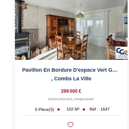
Pavillon En Bordure D'espace Vert Garage, Parking Et Pièce...
,
Combs La Ville
299 000 €
product.price.fees_charges.teaser
102
M²
Réf :
1647
5
Pièce(s)