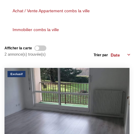
Nos Partenaires
Achat / Vente Appartement combs la ville
Nous Rejoindre
Nos Actualités
Immobilier combs la ville
Avis Clients
Biens Vendus
Afficher la carte
2 annonce(s) trouvée(s)
Trier par
ESPACE CLIENT
Exclusif
EN