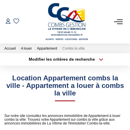
VENTES
LOCATIONS
Accueil
A louer
Appartement
Combs la ville
Modifier les critères de recherche
Type de transaction
Localisation
GESTION LOCATIVE
Acheter
Localisation
Location Appartement combs la
Type de bien
ESTIMATION
Sélectionnez...
Surface min
ville - Appartement a louer à combs
la ville
Plus de critères
Budget max
NOTRE AGENCE
Créer une alerte
Qui Sommes-Nous
Sur notre site consultez les annonces immobilière de Appartement à louer
combs la ville. Trouvez votre Appartement sur combs la ville grâce aux
Notre Équipe
annonces immobilières de La Vitrine de l'Immobilier Combs-la-ville.