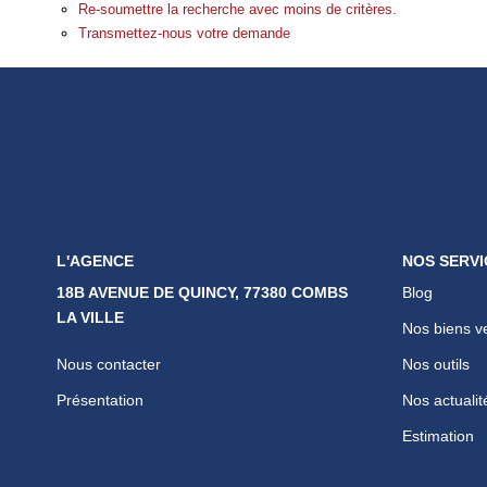
Re-soumettre la recherche avec moins de critères.
Transmettez-nous votre demande
L'AGENCE
NOS SERVI
18B AVENUE DE QUINCY, 77380 COMBS
Blog
LA VILLE
Nos biens v
Nous contacter
Nos outils
Présentation
Nos actualit
Estimation