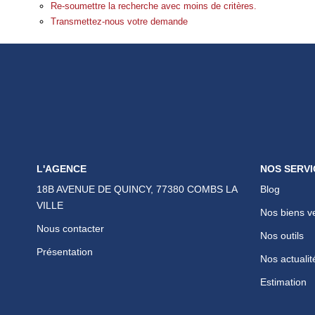
Re-soumettre la recherche avec moins de critères.
Transmettez-nous votre demande
L'AGENCE
NOS SERVI
18B AVENUE DE QUINCY, 77380 COMBS LA
Blog
VILLE
Nos biens v
Nous contacter
Nos outils
Présentation
Nos actualit
Estimation