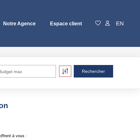
EN
Notre Agence
Espace client
Budget max
son
ffrent à vous :