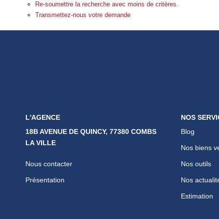
Re-soumettre la recherche avec moins de critères.
Transmettez-nous votre demande
L'AGENCE
NOS SERVI
18B AVENUE DE QUINCY, 77380 COMBS
Blog
LA VILLE
Nos biens v
Nous contacter
Nos outils
Présentation
Nos actualit
Estimation