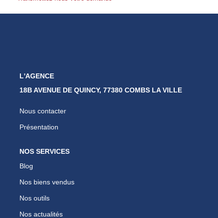
Nos Partenaires
Nous Rejoindre
Nos Actualités
Avis Clients
Biens Vendus
L'AGENCE
18B AVENUE DE QUINCY, 77380 COMBS LA VILLE
ESPACE CLIENT
Nous contacter
EN
Présentation
NOS SERVICES
Blog
Nos biens vendus
Nos outils
Nos actualités