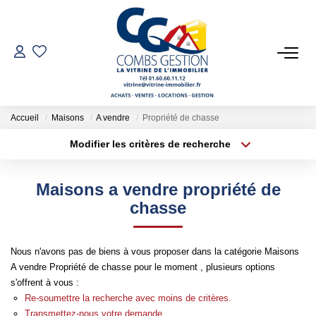
VENTES
LOCATIONS
Accueil
Maisons
A vendre
Propriété de chasse
Modifier les critères de recherche
Type de transaction
Localisation
GESTION LOCATIVE
Acheter
Localisation
Maisons a vendre propriété de
Type de bien
ESTIMATION
Sélectionnez...
Surface min
chasse
Plus de critères
Budget max
NOTRE AGENCE
Nous n'avons pas de biens à vous proposer dans la catégorie Maisons
A vendre Propriété de chasse pour le moment , plusieurs options
Créer une alerte
Qui Sommes-Nous
s'offrent à vous :
Notre Équipe
Re-soumettre la recherche avec moins de critères.
Transmettez-nous votre demande