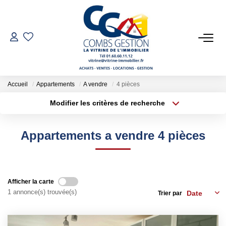
VENTES
LOCATIONS
Accueil
Appartements
A vendre
4 pièces
Modifier les critères de recherche
Type de transaction
Localisation
GESTION LOCATIVE
Acheter
Localisation
Appartements a vendre 4 pièces
Type de bien
ESTIMATION
Sélectionnez...
Surface min
Plus de critères
Budget max
NOTRE AGENCE
Afficher la carte
1 annonce(s) trouvée(s)
Trier par
Créer une alerte
Qui Sommes-Nous
Notre Équipe