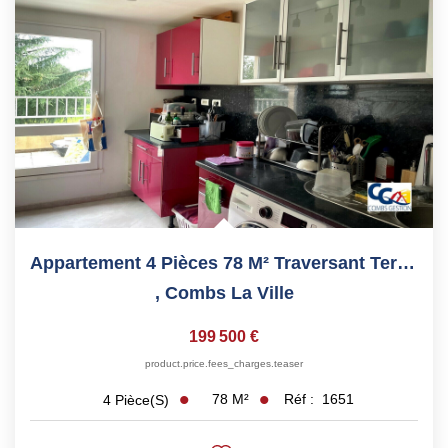
Nos Partenaires
Nous Rejoindre
Nos Actualités
Avis Clients
Biens Vendus
ESPACE CLIENT
EN
Appartement 4 Pièces 78 M² Traversant Terrasse Parking...
,
Combs La Ville
199 500 €
product.price.fees_charges.teaser
78
M²
Réf :
1651
4
Pièce(s)