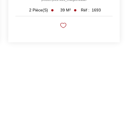
39
M²
Réf :
1693
2
Pièce(s)