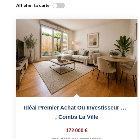
Afficher la carte
Idéal Premier Achat Ou Investisseur T2 Avec Parking En...
,
Combs La Ville
172 000 €
product.price.fees_charges.teaser