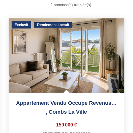
2 annonce(s) trouvée(s)
Exclusif
Rendement Locatif
Appartement Vendu Occupé Revenus Immédiats Aucun Travaux !
,
Combs La Ville
159 000 €
product.price.fees_charges.teaser