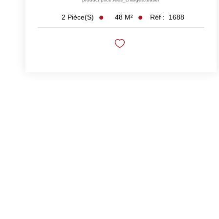
48
M²
Réf :
1688
2
Pièce(s)