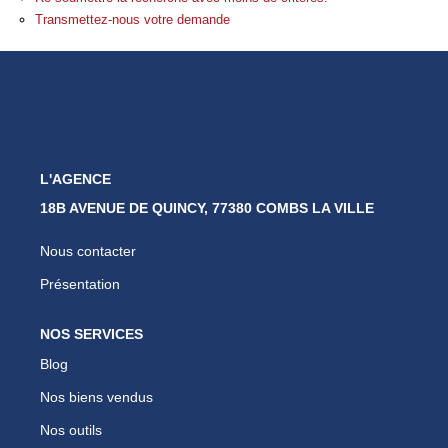
Nos Partenaires
Transmettez-nous votre demande
Nous Rejoindre
Nos Actualités
Avis Clients
Biens Vendus
L'AGENCE
18B AVENUE DE QUINCY, 77380 COMBS LA VILLE
ESPACE CLIENT
Nous contacter
EN
Présentation
NOS SERVICES
Blog
Nos biens vendus
Nos outils