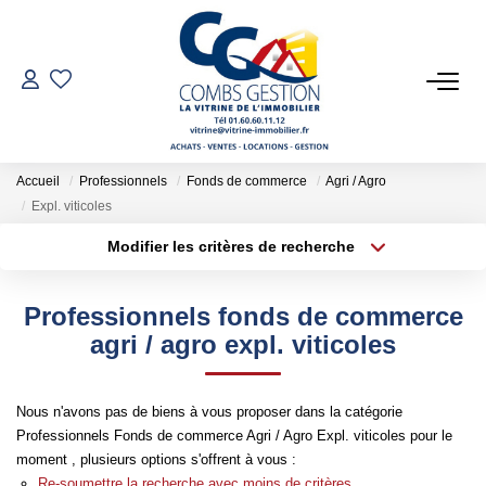
VENTES
LOCATIONS
Accueil
Professionnels
Fonds de commerce
Agri / Agro
Expl. viticoles
GESTION LOCATIVE
Modifier les critères de recherche
Type de transaction
Localisation
Acheter
Localisation
ESTIMATION
Professionnels fonds de commerce
Type de bien
Sélectionnez...
Surface min
agri / agro expl. viticoles
NOTRE AGENCE
Plus de critères
Budget max
Nous n'avons pas de biens à vous proposer dans la catégorie
Qui Sommes-Nous
Professionnels Fonds de commerce Agri / Agro Expl. viticoles pour le
Créer une alerte
Notre Équipe
moment , plusieurs options s'offrent à vous :
Re-soumettre la recherche avec moins de critères.