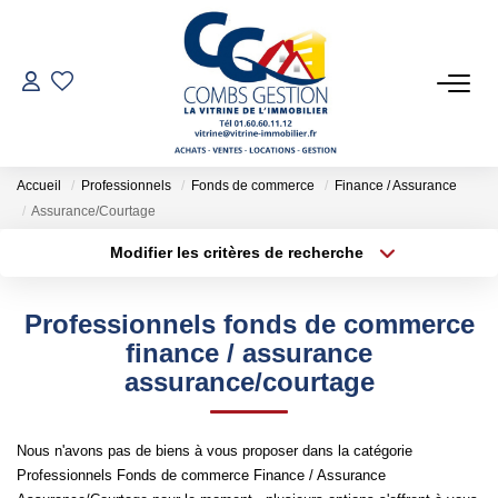
VENTES
LOCATIONS
Accueil
Professionnels
Fonds de commerce
Finance / Assurance
Assurance/Courtage
GESTION LOCATIVE
Modifier les critères de recherche
Type de transaction
Localisation
Acheter
Localisation
ESTIMATION
Professionnels fonds de commerce
Type de bien
Sélectionnez...
Surface min
finance / assurance
assurance/courtage
NOTRE AGENCE
Plus de critères
Budget max
Qui Sommes-Nous
Nous n'avons pas de biens à vous proposer dans la catégorie
Créer une alerte
Notre Équipe
Professionnels Fonds de commerce Finance / Assurance