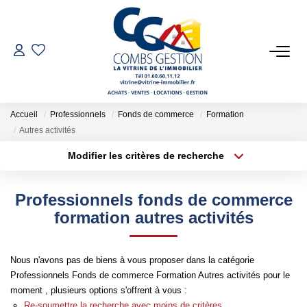
VENTES
LOCATIONS
Accueil
Professionnels
Fonds de commerce
Formation
Autres activités
GESTION LOCATIVE
Modifier les critères de recherche
Type de transaction
Localisation
Acheter
Localisation
ESTIMATION
Professionnels fonds de commerce
Type de bien
Sélectionnez...
Surface min
formation autres activités
NOTRE AGENCE
Plus de critères
Budget max
Nous n'avons pas de biens à vous proposer dans la catégorie
Qui Sommes-Nous
Professionnels Fonds de commerce Formation Autres activités pour le
Créer une alerte
Notre Équipe
moment , plusieurs options s'offrent à vous :
Re-soumettre la recherche avec moins de critères.