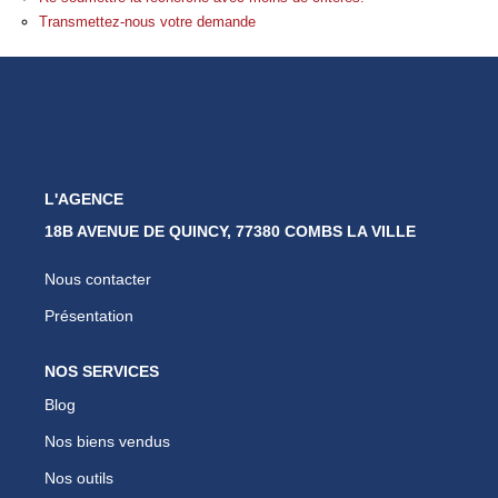
Nos Partenaires
Transmettez-nous votre demande
Nous Rejoindre
Nos Actualités
Avis Clients
Biens Vendus
L'AGENCE
18B AVENUE DE QUINCY, 77380 COMBS LA VILLE
ESPACE CLIENT
Nous contacter
EN
Présentation
NOS SERVICES
Blog
Nos biens vendus
Nos outils