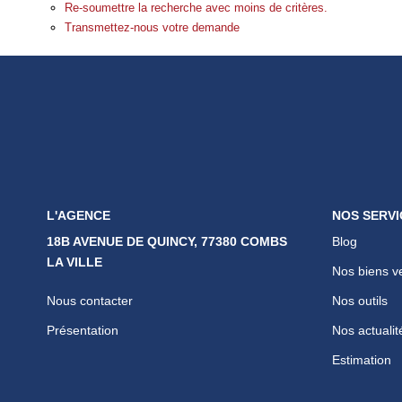
Re-soumettre la recherche avec moins de critères.
Transmettez-nous votre demande
L'AGENCE
NOS SERVI
18B AVENUE DE QUINCY, 77380 COMBS
Blog
LA VILLE
Nos biens v
Nous contacter
Nos outils
Présentation
Nos actualit
Estimation