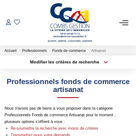
VENTES
LOCATIONS
Accueil
Professionnels
Fonds de commerce
Artisanat
Modifier les critères de recherche
Type de transaction
Localisation
GESTION LOCATIVE
Acheter
Localisation
Professionnels fonds de commerce
Type de bien
ESTIMATION
Sélectionnez...
Surface min
artisanat
Plus de critères
Budget max
NOTRE AGENCE
Nous n'avons pas de biens à vous proposer dans la catégorie
Professionnels Fonds de commerce Artisanat pour le moment ,
Créer une alerte
Qui Sommes-Nous
plusieurs options s'offrent à vous :
Notre Équipe
Re-soumettre la recherche avec moins de critères.
Transmettez-nous votre demande