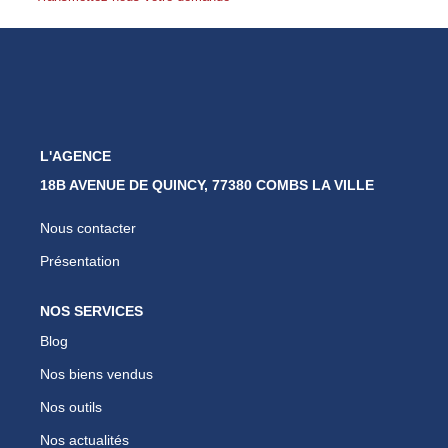
Nos Partenaires
Nous Rejoindre
Nos Actualités
Avis Clients
Biens Vendus
L'AGENCE
18B AVENUE DE QUINCY, 77380 COMBS LA VILLE
ESPACE CLIENT
Nous contacter
EN
Présentation
NOS SERVICES
Blog
Nos biens vendus
Nos outils
Nos actualités