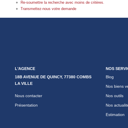
Re-soumettre la recherche avec moins de critères.
Transmettez-nous votre demande
L'AGENCE
NOS SERVI
18B AVENUE DE QUINCY, 77380 COMBS
Blog
LA VILLE
Nos biens v
Nous contacter
Nos outils
Présentation
Nos actualit
Estimation