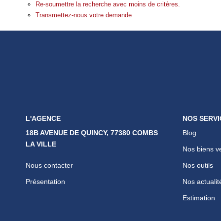
Re-soumettre la recherche avec moins de critères.
Transmettez-nous votre demande
L'AGENCE
NOS SERVI
18B AVENUE DE QUINCY, 77380 COMBS
Blog
LA VILLE
Nos biens v
Nous contacter
Nos outils
Présentation
Nos actualit
Estimation