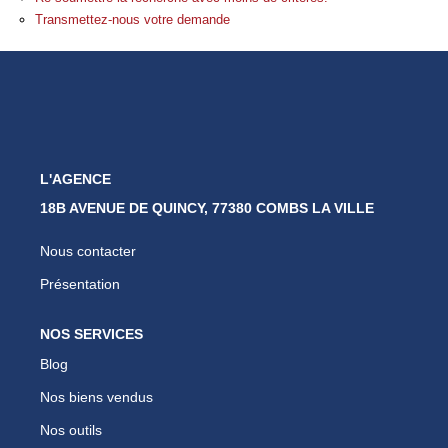
Nos Partenaires
Transmettez-nous votre demande
Nous Rejoindre
Nos Actualités
Avis Clients
Biens Vendus
L'AGENCE
18B AVENUE DE QUINCY, 77380 COMBS LA VILLE
ESPACE CLIENT
Nous contacter
EN
Présentation
NOS SERVICES
Blog
Nos biens vendus
Nos outils