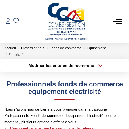
VENTES
LOCATIONS
Accueil
Professionnels
Fonds de commerce
Equipement
Electricité
GESTION LOCATIVE
Modifier les critères de recherche
Type de transaction
Localisation
Acheter
Localisation
ESTIMATION
Professionnels fonds de commerce
Type de bien
Sélectionnez...
Surface min
equipement electricité
NOTRE AGENCE
Plus de critères
Budget max
Nous n'avons pas de biens à vous proposer dans la catégorie
Qui Sommes-Nous
Professionnels Fonds de commerce Equipement Electricité pour le
Créer une alerte
Notre Équipe
moment , plusieurs options s'offrent à vous :
Re-soumettre la recherche avec moins de critères.