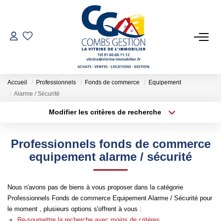
VENTES
LOCATIONS
Accueil
Professionnels
Fonds de commerce
Equipement
Alarme / Sécurité
GESTION LOCATIVE
Modifier les critères de recherche
Type de transaction
Localisation
Acheter
Localisation
ESTIMATION
Professionnels fonds de commerce
Type de bien
Sélectionnez...
Surface min
equipement alarme / sécurité
NOTRE AGENCE
Plus de critères
Budget max
Nous n'avons pas de biens à vous proposer dans la catégorie
Qui Sommes-Nous
Professionnels Fonds de commerce Equipement Alarme / Sécurité pour
Créer une alerte
Notre Équipe
le moment , plusieurs options s'offrent à vous :
Re-soumettre la recherche avec moins de critères.