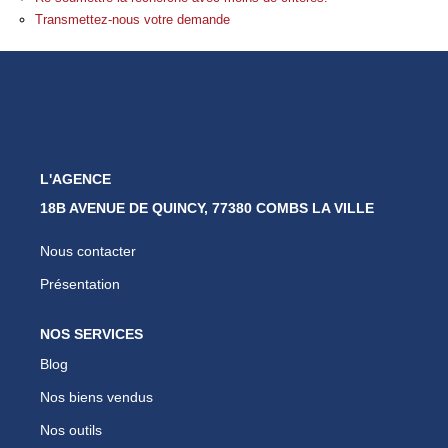
Nos Partenaires
Transmettez-nous votre demande
Nous Rejoindre
Nos Actualités
Avis Clients
Biens Vendus
L'AGENCE
18B AVENUE DE QUINCY, 77380 COMBS LA VILLE
ESPACE CLIENT
Nous contacter
EN
Présentation
NOS SERVICES
Blog
Nos biens vendus
Nos outils