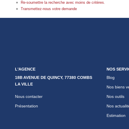
Re-soumettre la recherche avec moins de critères.
Transmettez-nous votre demande
L'AGENCE
NOS SERVI
18B AVENUE DE QUINCY, 77380 COMBS
Blog
LA VILLE
Nos biens v
Nous contacter
Nos outils
Présentation
Nos actualit
Estimation