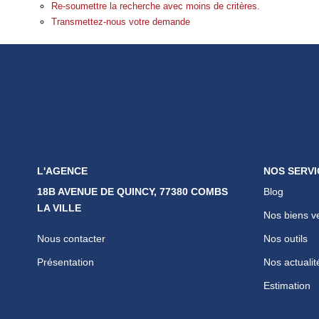
Re-soumettre la recherche avec moins de critères.
Transmettez-nous votre demande
L'AGENCE
NOS SERVI
18B AVENUE DE QUINCY, 77380 COMBS
Blog
LA VILLE
Nos biens v
Nous contacter
Nos outils
Présentation
Nos actualit
Estimation