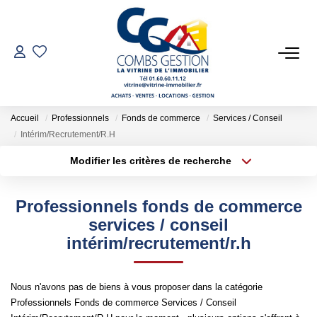
VENTES
LOCATIONS
Accueil
Professionnels
Fonds de commerce
Services / Conseil
Intérim/Recrutement/R.H
GESTION LOCATIVE
Modifier les critères de recherche
Type de transaction
Localisation
Acheter
Localisation
ESTIMATION
Professionnels fonds de commerce
Type de bien
Sélectionnez...
Surface min
services / conseil
intérim/recrutement/r.h
NOTRE AGENCE
Plus de critères
Budget max
Qui Sommes-Nous
Nous n'avons pas de biens à vous proposer dans la catégorie
Créer une alerte
Notre Équipe
Professionnels Fonds de commerce Services / Conseil