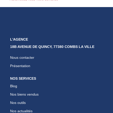
Nos Partenaires
Nous Rejoindre
Nos Actualités
Avis Clients
Biens Vendus
L'AGENCE
18B AVENUE DE QUINCY, 77380 COMBS LA VILLE
ESPACE CLIENT
Nous contacter
EN
Présentation
NOS SERVICES
Blog
Nos biens vendus
Nos outils
Nos actualités