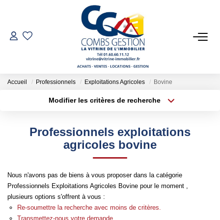
VENTES
LOCATIONS
Accueil
Professionnels
Exploitations Agricoles
Bovine
Modifier les critères de recherche
Type de transaction
Localisation
GESTION LOCATIVE
Acheter
Localisation
Professionnels exploitations
Type de bien
ESTIMATION
Sélectionnez...
Surface min
agricoles bovine
Plus de critères
Budget max
NOTRE AGENCE
Nous n'avons pas de biens à vous proposer dans la catégorie
Professionnels Exploitations Agricoles Bovine pour le moment ,
Créer une alerte
Qui Sommes-Nous
plusieurs options s'offrent à vous :
Notre Équipe
Re-soumettre la recherche avec moins de critères.
Transmettez-nous votre demande