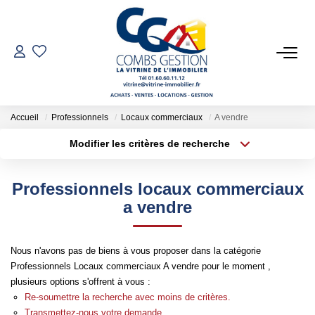
VENTES
LOCATIONS
Accueil
Professionnels
Locaux commerciaux
A vendre
Modifier les critères de recherche
Type de transaction
Localisation
GESTION LOCATIVE
Acheter
Localisation
Professionnels locaux commerciaux
Type de bien
ESTIMATION
Sélectionnez...
Surface min
a vendre
Plus de critères
Budget max
NOTRE AGENCE
Nous n'avons pas de biens à vous proposer dans la catégorie
Professionnels Locaux commerciaux A vendre pour le moment ,
Créer une alerte
Qui Sommes-Nous
plusieurs options s'offrent à vous :
Notre Équipe
Re-soumettre la recherche avec moins de critères.
Transmettez-nous votre demande