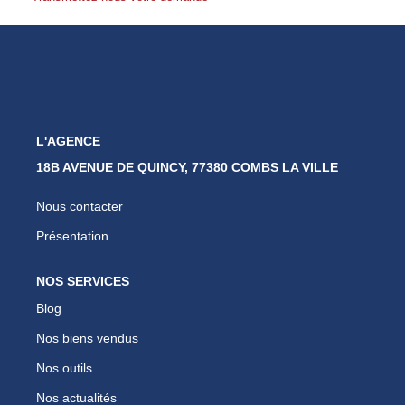
Nos Partenaires
Nous Rejoindre
Nos Actualités
Avis Clients
Biens Vendus
L'AGENCE
18B AVENUE DE QUINCY, 77380 COMBS LA VILLE
ESPACE CLIENT
Nous contacter
EN
Présentation
NOS SERVICES
Blog
Nos biens vendus
Nos outils
Nos actualités