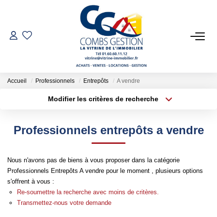
VENTES
LOCATIONS
Accueil
Professionnels
Entrepôts
A vendre
Modifier les critères de recherche
Type de transaction
Localisation
GESTION LOCATIVE
Acheter
Localisation
Professionnels entrepôts a vendre
Type de bien
ESTIMATION
Sélectionnez...
Surface min
Nous n'avons pas de biens à vous proposer dans la catégorie
Plus de critères
Budget max
NOTRE AGENCE
Professionnels Entrepôts A vendre pour le moment , plusieurs options
s'offrent à vous :
Créer une alerte
Qui Sommes-Nous
Re-soumettre la recherche avec moins de critères.
Transmettez-nous votre demande
Notre Équipe