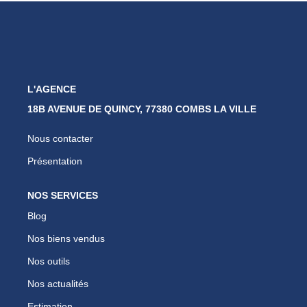
Nos Partenaires
Nous Rejoindre
Nos Actualités
Avis Clients
L'AGENCE
Biens Vendus
18B AVENUE DE QUINCY, 77380 COMBS LA VILLE
Nous contacter
ESPACE CLIENT
Présentation
EN
NOS SERVICES
Blog
Nos biens vendus
Nos outils
Nos actualités
Estimation