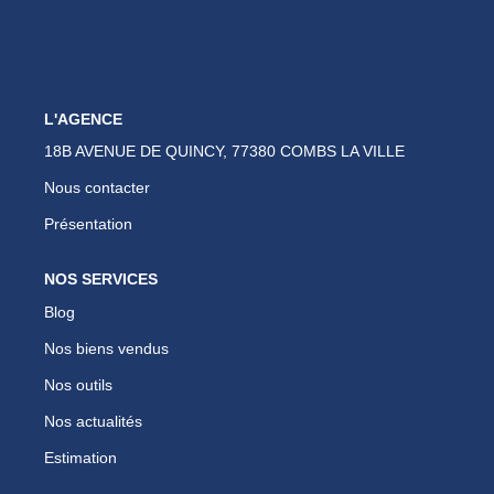
Nous Rejoindre
Nos Actualités
Avis Clients
L'AGENCE
Biens Vendus
18B AVENUE DE QUINCY, 77380 COMBS LA VILLE
Nous contacter
ESPACE CLIENT
Présentation
EN
NOS SERVICES
Blog
Nos biens vendus
Nos outils
Nos actualités
Estimation