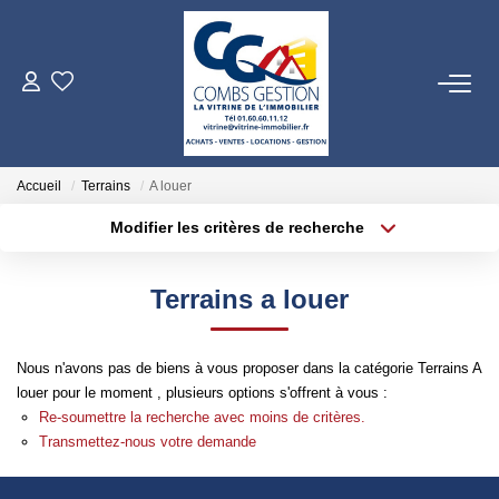
VENTES
LOCATIONS
Accueil
Terrains
A louer
Modifier les critères de recherche
GESTION LOCATIVE
Localisation
Type de transaction
Surface min
Terrains a louer
Type de bien
ESTIMATION
Plus de critères
Budget max
Nous n'avons pas de biens à vous proposer dans la catégorie Terrains A
NOTRE AGENCE
Créer une alerte
louer pour le moment , plusieurs options s'offrent à vous :
Re-soumettre la recherche avec moins de critères.
Qui Sommes-Nous
Transmettez-nous votre demande
Notre Équipe
Nos Partenaires