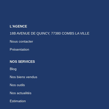
Nous Rejoindre
Nos Actualités
Avis Clients
L'AGENCE
Biens Vendus
18B AVENUE DE QUINCY, 77380 COMBS LA VILLE
Nous contacter
ESPACE CLIENT
Présentation
EN
NOS SERVICES
Blog
Nos biens vendus
Nos outils
Nos actualités
Estimation