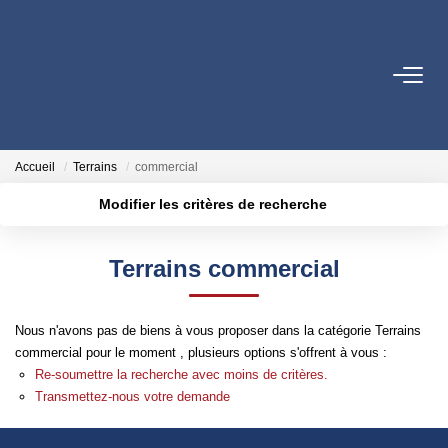
VENTES
LOCATIONS
Accueil
Terrains
commercial
Modifier les critères de recherche
GESTION LOCATIVE
Localisation
Type de transaction
Surface min
Terrains commercial
Type de bien
ESTIMATION
Plus de critères
Budget max
Nous n'avons pas de biens à vous proposer dans la catégorie Terrains
NOTRE AGENCE
Créer une alerte
commercial pour le moment , plusieurs options s'offrent à vous :
Re-soumettre la recherche avec moins de critères.
Qui Sommes-Nous
Transmettez-nous votre demande
Notre Équipe
Nos Partenaires