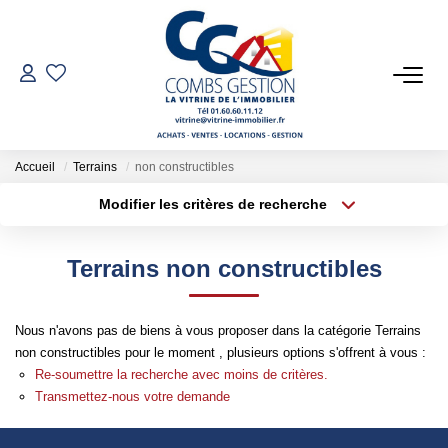
VENTES
LOCATIONS
Accueil
Terrains
non constructibles
Modifier les critères de recherche
Type de transaction
Localisation
GESTION LOCATIVE
Acheter
Localisation
Terrains non constructibles
Type de bien
ESTIMATION
Sélectionnez...
Surface min
Nous n'avons pas de biens à vous proposer dans la catégorie Terrains
Plus de critères
Budget max
NOTRE AGENCE
non constructibles pour le moment , plusieurs options s'offrent à vous :
Re-soumettre la recherche avec moins de critères.
Créer une alerte
Qui Sommes-Nous
Transmettez-nous votre demande
Notre Équipe