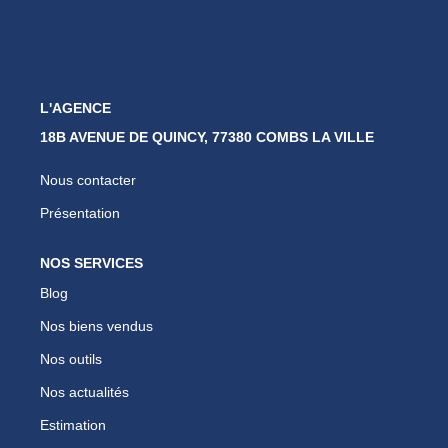
Nos Partenaires
Nous Rejoindre
Nos Actualités
Avis Clients
L'AGENCE
18B AVENUE DE QUINCY, 77380 COMBS LA VILLE
Biens Vendus
Nous contacter
ESPACE CLIENT
Présentation
EN
NOS SERVICES
Blog
Nos biens vendus
Nos outils
Nos actualités
Estimation