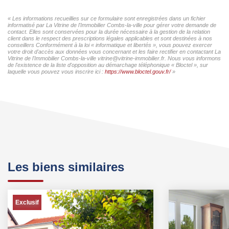
« Les informations recueillies sur ce formulaire sont enregistrées dans un fichier
informatisé par La Vitrine de l'Immobilier Combs-la-ville pour gérer votre demande de
contact. Elles sont conservées pour la durée nécessaire à la gestion de la relation
client dans le respect des prescriptions légales applicables et sont destinées à nos
conseillers Conformément à la loi « informatique et libertés », vous pouvez exercer
votre droit d'accès aux données vous concernant et les faire rectifier en contactant La
Vitrine de l'Immobilier Combs-la-ville vitrine@vitrine-immobilier.fr. Nous vous informons
de l'existence de la liste d'opposition au démarchage téléphonique « Bloctel », sur
laquelle vous pouvez vous inscrire ici :
https://www.bloctel.gouv.fr/
»
Les biens similaires
Exclusif