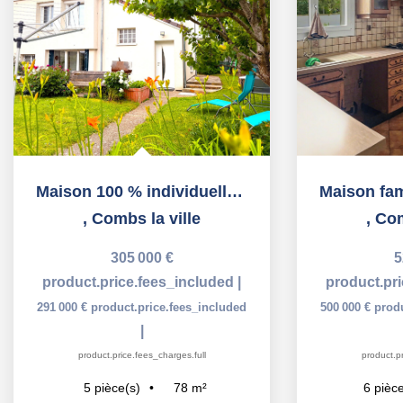
Maison 100 % individuelle sur 299 m² Quartier résidentiel...
,
Combs la ville
,
Com
305 000 €
5
product.price.fees_included
|
product.pr
291 000 €
product.price.fees_included
500 000 €
prod
|
product.price.fees_charges.full
product.pr
78
m²
5
pièce(s)
6
pièce