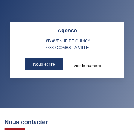
MÉNAGE
TAUX DE PROPRIÉTAIRES
TAUX D'HABITATION
Agence
TAXE FONCIÈRE
PART DES MÉNAGES SANS
VOITURE
18B AVENUE DE QUINCY
77380
COMBS LA VILLE
DISTANCE DE L'AÉROPORT :
SUPERFICIE :
Nous écrire
Voir le numéro
RÉSULTATS DES LYCÉES
ECOLES ET CRÈCHES
RESTAURANTS ET CAFÉS
COMMERCES
MÉDECINS
Nous contacter