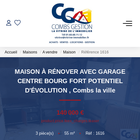
VENTES
LOCATIONS
Accueil
Maisons
A vendre
Maison
Référence 1616
GESTION LOCATIVE
MAISON À RÉNOVER AVEC GARAGE
CENTRE BOURG FORT POTENTIEL
ESTIMATION
D'ÉVOLUTION
,
Combs la ville
NOTRE AGENCE
140 000 €
product.price.fees_charges.teaser
Qui Sommes-Nous
Notre Équipe
3
pièce(s)
•
55
m²
•
Réf : 1616