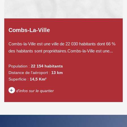
Combs-La-Ville
Combs-la-Ville est une ville de 22 030 habitants dont 66 %
des habitants sont propriétaires.Combs-la-Ville est une...
Population :
22 154 habitants
Distance de l'aéroport :
13 km
Superficie :
14,5 Km²
+
d'infos sur le quartier
DENSITÉ DE POPULATION
ENFANTS ET ADOLESCENTS
AGE MOYEN
REVENU MENSUEL PAR