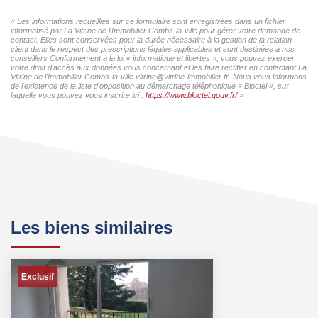
« Les informations recueillies sur ce formulaire sont enregistrées dans un fichier
informatisé par La Vitrine de l'Immobilier Combs-la-ville pour gérer votre demande de
contact. Elles sont conservées pour la durée nécessaire à la gestion de la relation
client dans le respect des prescriptions légales applicables et sont destinées à nos
conseillers Conformément à la loi « informatique et libertés », vous pouvez exercer
votre droit d'accès aux données vous concernant et les faire rectifier en contactant La
Vitrine de l'Immobilier Combs-la-ville vitrine@vitrine-immobilier.fr. Nous vous informons
de l'existence de la liste d'opposition au démarchage téléphonique « Bloctel », sur
laquelle vous pouvez vous inscrire ici :
https://www.bloctel.gouv.fr/
»
Les biens similaires
Exclusif