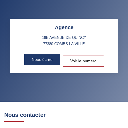
MÉNAGE
TAUX DE PROPRIÉTAIRES
TAUX D'HABITATION
Agence
TAXE FONCIÈRE
PART DES MÉNAGES SANS
VOITURE
18B AVENUE DE QUINCY
77380
COMBS LA VILLE
DISTANCE DE L'AÉROPORT :
SUPERFICIE :
Nous écrire
Voir le numéro
RÉSULTATS DES LYCÉES
ECOLES ET CRÈCHES
RESTAURANTS ET CAFÉS
COMMERCES
MÉDECINS
Nous contacter