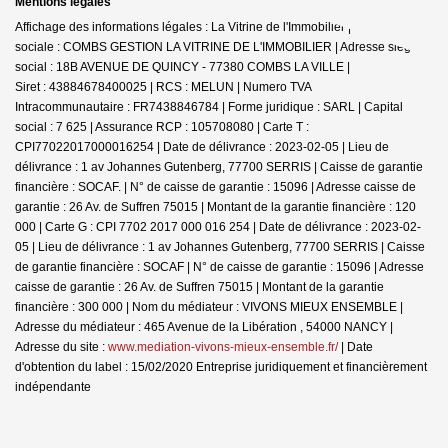
Mentions légales
Affichage des informations légales : La Vitrine de l'Immobilier | Raison
sociale : COMBS GESTION LA VITRINE DE L'IMMOBILIER | Adresse siège
social : 18B AVENUE DE QUINCY - 77380 COMBS LA VILLE |
Siret : 43884678400025 | RCS : MELUN | Numero TVA
Intracommunautaire : FR7438846784 | Forme juridique : SARL | Capital
social : 7 625 | Assurance RCP : 105708080 |
Carte T :
CPI77022017000016254 | Date de délivrance : 2023-02-05 | Lieu de
délivrance : 1 av Johannes Gutenberg, 77700 SERRIS | Caisse de garantie
financière : SOCAF. | N° de caisse de garantie : 15096 | Adresse caisse de
garantie : 26 Av. de Suffren 75015 | Montant de la garantie financière : 120
000 | Carte G : CPI 7702 2017 000 016 254 | Date de délivrance : 2023-02-
05 | Lieu de délivrance : 1 av Johannes Gutenberg, 77700 SERRIS | Caisse
de garantie financière : SOCAF | N° de caisse de garantie : 15096 | Adresse
caisse de garantie : 26 Av. de Suffren 75015 | Montant de la garantie
financière : 300 000 | Nom du médiateur : VIVONS MIEUX ENSEMBLE |
Adresse du médiateur : 465 Avenue de la Libération , 54000 NANCY |
Adresse du site :
www.mediation-vivons-mieux-ensemble.fr/
| Date
d'obtention du label : 15/02/2020
Entreprise juridiquement et financièrement
indépendante