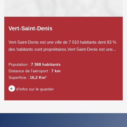
Vert-Saint-Denis
Vert-Saint-Denis est une ville de 7 010 habitants dont 83 %
des habitants sont propriétaires.Vert-Saint-Denis est une...
Population :
7 368 habitants
Distance de l'aéroport :
7 km
Superficie :
16,2 Km²
+
d'infos sur le quartier
DENSITÉ DE POPULATION
ENFANTS ET ADOLESCENTS
AGE MOYEN
REVENU MENSUEL PAR