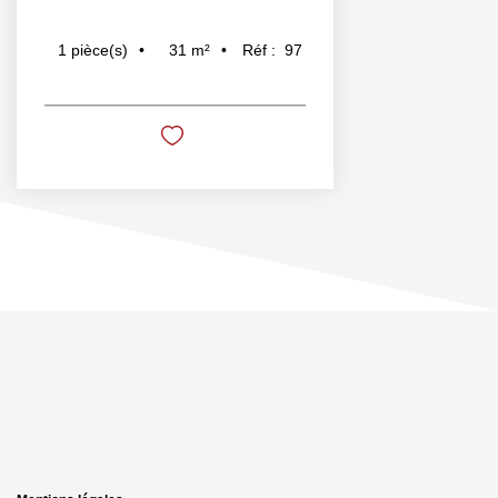
31
m²
Réf :
97
1
pièce(s)