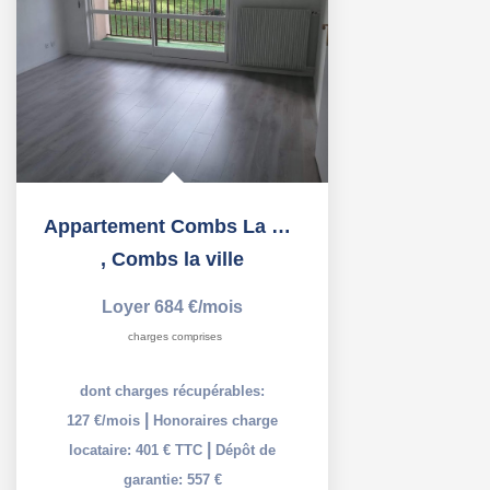
Appartement Combs La Ville 1 pièce(s) 30.30 m2
,
Combs la ville
Loyer 684 €/mois
charges comprises
dont charges récupérables:
|
127 €/mois
Honoraires charge
|
locataire: 401 € TTC
Dépôt de
garantie: 557 €