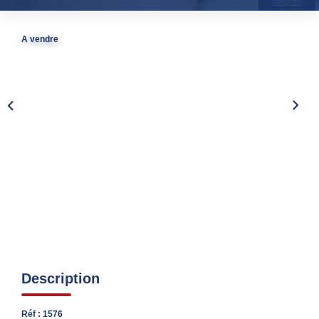
Nos Partenaires
Nous Rejoindre
A vendre
Nos Actualités
Avis Clients
Biens Vendus
ESPACE CLIENT
EN
Description
Réf : 1576