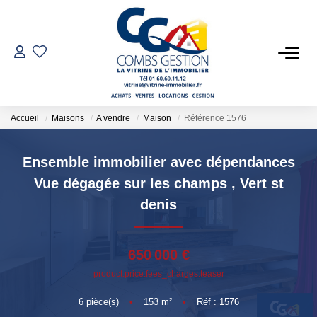
VENTES
LOCATIONS
Accueil
Maisons
A vendre
Maison
Référence 1576
GESTION LOCATIVE
Ensemble immobilier avec dépendances
Vue dégagée sur les champs
,
Vert st
ESTIMATION
denis
NOTRE AGENCE
650 000 €
product.price.fees_charges.teaser
Qui Sommes-Nous
Notre Équipe
6
pièce(s)
•
153
m²
•
Réf : 1576