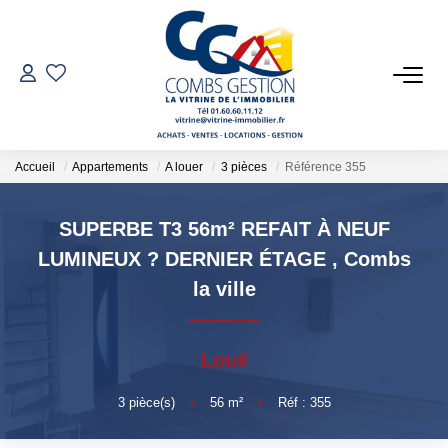
VENTES
LOCATIONS
Accueil
Appartements
A louer
3 pièces
Référence 355
GESTION LOCATIVE
SUPERBE T3 56m² REFAIT À NEUF
LUMINEUX ? DERNIER ÉTAGE
,
Combs
ESTIMATION
la ville
NOTRE AGENCE
Loué
Qui Sommes-Nous
3
pièce(s)
•
56
m²
•
Réf : 355
Notre Équipe