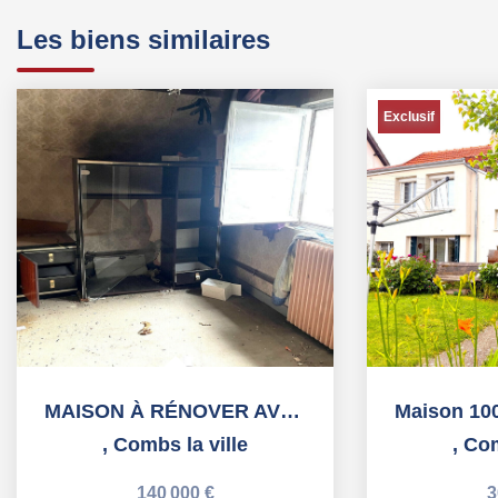
Les biens similaires
Exclusif
MAISON À RÉNOVER AVEC GARAGE CENTRE BOURG FORT POTENTIEL...
,
Combs la ville
,
Com
140 000 €
3