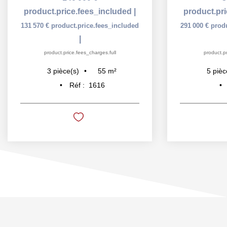
product.price.fees_included
|
product.pr
131 570 €
product.price.fees_included
291 000 €
prod
|
product.price.fees_charges.full
product.pr
55
m²
3
pièce(s)
5
pièc
Réf :
1616