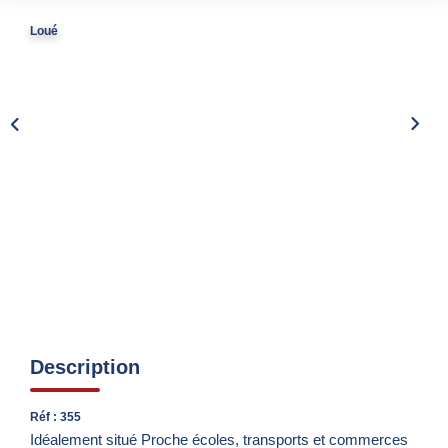
Nos Partenaires
Loué
Nous Rejoindre
Nos Actualités
Avis Clients
Biens Vendus
ESPACE CLIENT
EN
Description
Réf : 355
Idéalement situé Proche écoles, transports et commerces