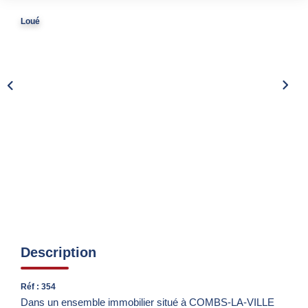
Nos Partenaires
Loué
Nous Rejoindre
Nos Actualités
Avis Clients
Biens Vendus
ESPACE CLIENT
EN
Description
Réf : 354
Dans un ensemble immobilier situé à COMBS-LA-VILLE