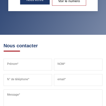
Voir le numéro
RÉSULTATS DES LYCÉES
ECOLES ET CRÈCHES
RESTAURANTS ET CAFÉS
COMMERCES
MÉDECINS
Nous contacter
Prénom*
NOM*
N° de téléphone*
email*
Message*