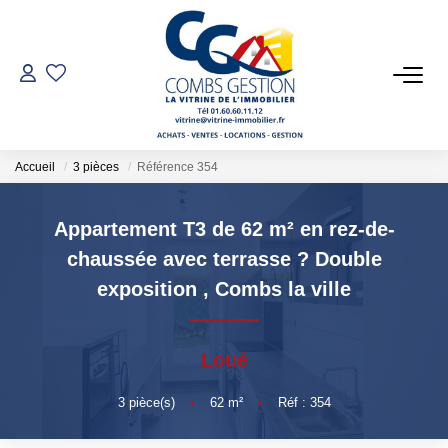
VENTES
LOCATIONS
Accueil
3 pièces
Référence 354
GESTION LOCATIVE
Appartement T3 de 62 m² en rez-de-
chaussée avec terrasse ? Double
ESTIMATION
exposition
,
Combs la ville
NOTRE AGENCE
Loué
Qui Sommes-Nous
3
pièce(s)
•
62
m²
•
Réf : 354
Notre Équipe