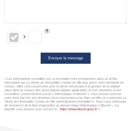
Envoyer le message
« Les informations recueillies sur ce formulaire sont enregistrées dans un fichier
informatisé par La Vitrine de l'Immobilier Combs-la-ville pour gérer votre demande de
contact. Elles sont conservées pour la durée nécessaire à la gestion de la relation
client dans le respect des prescriptions légales applicables et sont destinées à nos
conseillers Conformément à la loi « informatique et libertés », vous pouvez exercer
votre droit d'accès aux données vous concernant et les faire rectifier en contactant La
Vitrine de l'Immobilier Combs-la-ville vitrine@vitrine-immobilier.fr. Nous vous informons
de l'existence de la liste d'opposition au démarchage téléphonique « Bloctel », sur
laquelle vous pouvez vous inscrire ici :
https://www.bloctel.gouv.fr/
»