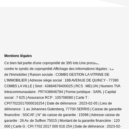
Mentions légales
Ce bien fait partie d'une copropriété de 395 lots.Une procédure est en cours
contre le syndic de copropriété.
Affichage des informations légales : La Vitrine
de l'Immobilier | Raison sociale : COMBS GESTION LA VITRINE DE
L'IMMOBILIER | Adresse siège social : 18B AVENUE DE QUINCY - 77380
COMBS LA VILLE | Siret : 43884678400025 | RCS : MELUN | Numero TVA
Intracommunautaire : FR7438846784 | Forme juridique : SARL | Capital
social : 7 625 | Assurance RCP : 105708080 |
Carte T :
CPI77022017000016254 | Date de délivrance : 2023-02-05 | Lieu de
délivrance : 1 av Johannes Gutenberg, 77700 SERRIS | Caisse de garantie
financière : SOCAF. | N° de caisse de garantie : 15096 | Adresse caisse de
garantie : 26 Av. de Suffren 75015 | Montant de la garantie financière : 120
000 | Carte G : CPI 7702 2017 000 016 254 | Date de délivrance : 2023-02-