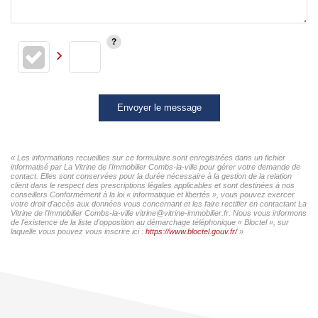
Envoyer le message
« Les informations recueillies sur ce formulaire sont enregistrées dans un fichier
informatisé par La Vitrine de l'Immobilier Combs-la-ville pour gérer votre demande de
contact. Elles sont conservées pour la durée nécessaire à la gestion de la relation
client dans le respect des prescriptions légales applicables et sont destinées à nos
conseillers Conformément à la loi « informatique et libertés », vous pouvez exercer
votre droit d'accès aux données vous concernant et les faire rectifier en contactant La
Vitrine de l'Immobilier Combs-la-ville vitrine@vitrine-immobilier.fr. Nous vous informons
de l'existence de la liste d'opposition au démarchage téléphonique « Bloctel », sur
laquelle vous pouvez vous inscrire ici :
https://www.bloctel.gouv.fr/
»