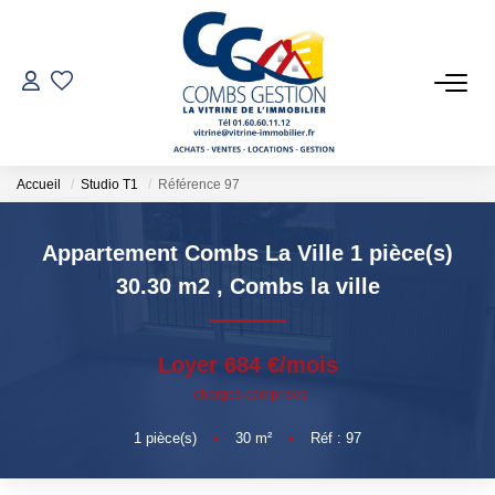
VENTES
LOCATIONS
Accueil
Studio T1
Référence 97
GESTION LOCATIVE
Appartement Combs La Ville 1 pièce(s)
30.30 m2
,
Combs la ville
ESTIMATION
Loyer 684 €/mois
NOTRE AGENCE
charges comprises
Qui Sommes-Nous
1
pièce(s)
•
30
m²
•
Réf : 97
Notre Équipe