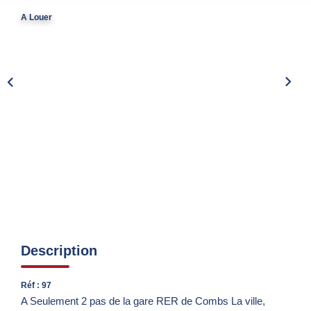
Nos Partenaires
A Louer
Nous Rejoindre
Nos Actualités
Avis Clients
Biens Vendus
ESPACE CLIENT
EN
Description
Réf : 97
A Seulement 2 pas de la gare RER de Combs La ville,