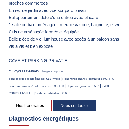
proches commerces
En rez de jardin avec vue sur parc privatif
Bel appartement doté d'une entrée avec placard ,
1 salle de bain aménagée , meuble vasque, baignoire, et wc
Cuisine aménagée fermée et équipée
Belle pièce de vie, lumineuse avec accès à un balcon sans
vis à vis et bien exposé
CAVE ET PARKING PRIVATIF
**
Loyer €684/mois
charges comprises
|
dont charges récupérables: €127/mois
Honoraires charge locataire: €401 TTC
|
|
dont honoraires d'état des lieux: €93 TTC
Dépôt de garantie: €557
77380
|
COMBS LA VILLE
Surface habitable: 30.6m²
Nos honoraires
Nous contacter
Diagnostics énergétiques