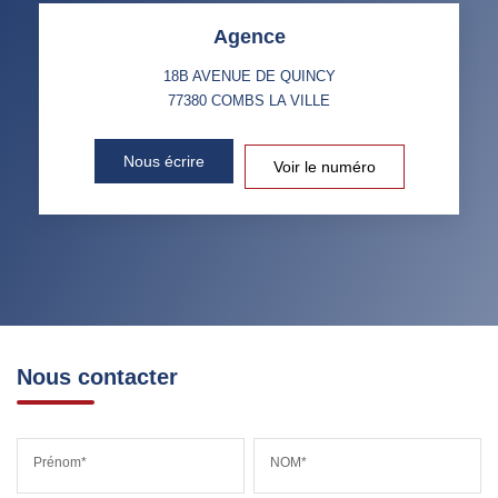
Agence
TAXE FONCIÈRE
PART DES MÉNAGES SANS
VOITURE
18B AVENUE DE QUINCY
77380
COMBS LA VILLE
DISTANCE DE L'AÉROPORT :
SUPERFICIE :
Nous écrire
Voir le numéro
RÉSULTATS DES LYCÉES
ECOLES ET CRÈCHES
RESTAURANTS ET CAFÉS
COMMERCES
MÉDECINS
Nous contacter
Prénom*
NOM*