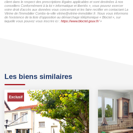
client dans le respect des prescriptions légales applicables et sont destinées à nos
conseillers Conformément à la loi « informatique et libertés », vous pouvez exercer
votre droit d'accès aux données vous concernant et les faire rectifier en contactant La
Vitrine de l'Immobilier Combs-la-ville vitrine@vitrine-immobilier.fr. Nous vous informons
de l'existence de la liste d'opposition au démarchage téléphonique « Bloctel », sur
laquelle vous pouvez vous inscrire ici :
https://www.bloctel.gouv.fr/
»
Les biens similaires
Exclusif