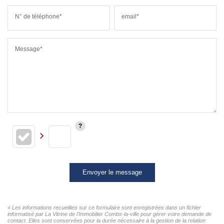
N° de téléphone*
email*
Message*
Envoyer le message
« Les informations recueillies sur ce formulaire sont enregistrées dans un fichier
informatisé par La Vitrine de l'Immobilier Combs-la-ville pour gérer votre demande de
contact. Elles sont conservées pour la durée nécessaire à la gestion de la relation