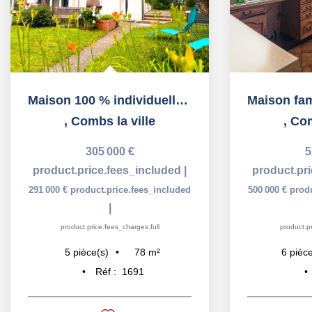
Maison 100 % individuelle sur 299 m² Quartier résidentiel...
,
Combs la ville
,
Com
305 000 €
5
product.price.fees_included
|
product.pr
291 000 €
product.price.fees_included
500 000 €
prod
|
product.price.fees_charges.full
product.pr
78
m²
5
pièce(s)
6
pièce
Réf :
1691