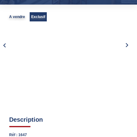
Nos Partenaires
Nous Rejoindre
A vendre
Exclusif
Nos Actualités
Avis Clients
Biens Vendus
ESPACE CLIENT
EN
Description
Réf : 1647