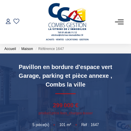
VENTES
LOCATIONS
Accueil
Maison
Référence 1647
GESTION LOCATIVE
Pavillon en bordure d'espace vert
Garage, parking et pièce annexe
,
ESTIMATION
Combs la ville
NOTRE AGENCE
299 000 €
product.price.fees_charges.teaser
Qui Sommes-Nous
Notre Équipe
5
pièce(s)
•
101
m²
•
Réf : 1647