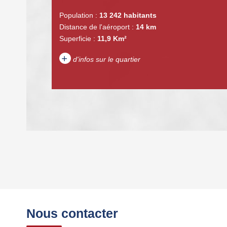
Population :
13 242 habitants
Distance de l'aéroport :
14 km
Superficie :
11,9 Km²
+
d'infos sur le quartier
DENSITÉ DE POPULATION
REVENU MENSUEL PAR MÉNAGE
Nous contacter
TAXE FONCIÈRE