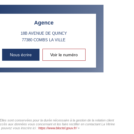
 ET CRÈCHES
Agence
18B AVENUE DE QUINCY
77380
COMBS LA VILLE
INS
Nous écrire
Voir le numéro
Elles sont conservées pour la durée nécessaire à la gestion de la relation client
accès aux données vous concernant et les faire rectifier en contactant La Vitrine
s pouvez vous inscrire ici :
https://www.bloctel.gouv.fr/
»