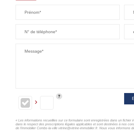
Prénom*
SUPERFICIE :
N° de téléphone*
RESTAURANTS ET CAFÉS
Message*
E
« Les informations recueillies sur ce formulaire sont enregistrées dans un fichier 
dans le respect des prescriptions légales applicables et sont destinées à nos cons
de l'Immobilier Combs-la-ville vitrine@vitrine-immobilier.fr. Nous vous informons d