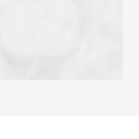
OYEN
'HABITATION
CE DE L'AÉROPORT :