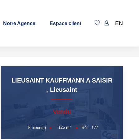
EN
Notre Agence
Espace client
LIEUSAINT KAUFFMANN A SAISIR
,
Lieusaint
Vendu
126
m²
5
pièce(s)
Réf :
177