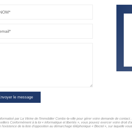
NOM*
RÉSULTATS DES LYCÉES
ECOLES
email*
COMMERCES
MÉDEC
nvoyer le message
informatisé par La Vitrine de l'Immobilier Combs-la-ville pour gérer votre demande de contact. 
eillers Conformément à la loi « informatique et libertés », vous pouvez exercer votre droit d'
e l'existence de la liste d'opposition au démarchage téléphonique « Bloctel », sur laquelle vou